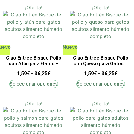
¡Oferta!
¡Oferta!
uevo
Nuevo
Ciao Entrée Bisque Pollo
Ciao Entrée Bisque Pollo
con Atún para Gatos –
con Queso para Gatos –
Comida Húmeda Completa
Comida Húmeda Completa
1,59
€
-
36,25
€
1,59
€
-
36,25
€
Seleccionar opciones
Seleccionar opciones
¡Oferta!
¡Oferta!