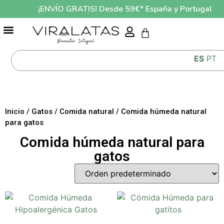
¡ENVÍO GRATIS! Desde 59€* España y Portugal
GUÍA ALIMENTACIÓN MASCOTAS LO QUE COME TU MASCOTA AFECTA A SU SALUD
ES
PT
Inicio
/
Gatos
/
Comida natural
/ Comida húmeda natural
para gatos
Comida húmeda natural para
gatos