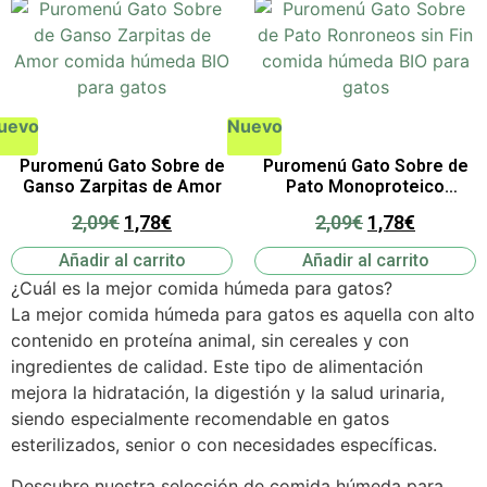
uevo
Nuevo
Puromenú Gato Sobre de
Puromenú Gato Sobre de
Ganso Zarpitas de Amor
Pato Monoproteico
Ronroneos sin Fin
2,09
€
1,78
€
2,09
€
1,78
€
Añadir al carrito
Añadir al carrito
¿Cuál es la mejor comida húmeda para gatos?
La mejor comida húmeda para gatos es aquella con alto
contenido en proteína animal, sin cereales y con
ingredientes de calidad. Este tipo de alimentación
mejora la hidratación, la digestión y la salud urinaria,
siendo especialmente recomendable en gatos
esterilizados, senior o con necesidades específicas.
Descubre nuestra selección de comida húmeda para