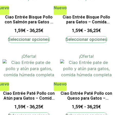
uevo
Nuevo
Ciao Entrée Bisque Pollo
Ciao Entrée Bisque Pollo
con Salmón para Gatos –
para Gatos – Comida
Comida Húmeda Completa
Húmeda Completa
1,59
€
-
36,25
€
1,59
€
-
36,25
€
Seleccionar opciones
Seleccionar opciones
¡Oferta!
¡Oferta!
uevo
Nuevo
Ciao Entrée Paté Pollo con
Ciao Entrée Paté Pollo con
Atún para Gatos – Comida
Queso para Gatos –
Húmeda Completa
Comida Húmeda Completa
1,59
€
-
36,25
€
1,59
€
-
36,25
€