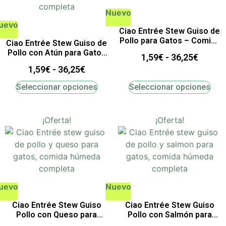
Nuevo
uevo
Ciao Entrée Stew Guiso de
Pollo para Gatos – Comida
Ciao Entrée Stew Guiso de
Húmeda Completa
Pollo con Atún para Gatos
1,59
€
-
36,25
€
– Comida Húmeda
1,59
€
-
36,25
€
Completa
Seleccionar opciones
Seleccionar opciones
¡Oferta!
¡Oferta!
uevo
Nuevo
Ciao Entrée Stew Guiso
Ciao Entrée Stew Guiso
Pollo con Queso para
Pollo con Salmón para
Gatos – Comida Húmeda
Gatos – Comida Húmeda