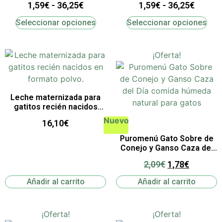
1,59
€
-
36,25
€
1,59
€
-
36,25
€
Completa
Completa
Seleccionar opciones
Seleccionar opciones
¡Oferta!
Leche maternizada para
gatitos recién nacidos
Beaphar Lactol 250 g
Nuevo
16,10
€
Puromenú Gato Sobre de
Conejo y Ganso Caza del
Día
2,09
€
1,78
€
Añadir al carrito
Añadir al carrito
¡Oferta!
¡Oferta!