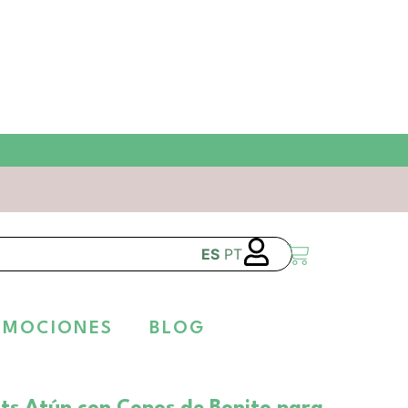
ES
PT
OMOCIONES
BLOG
hts Atún con Copos de Bonito para