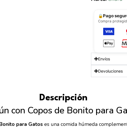
topping para en
Marca:
Churu
Pago segur
🔒
Compra protegid
Envíos
Devoluciones
Descripción
ún con Copos de Bonito para G