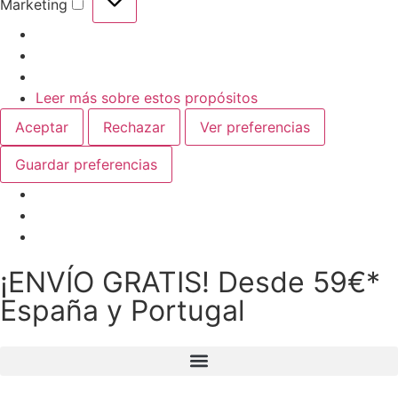
Marketing
Leer más sobre estos propósitos
Aceptar
Rechazar
Ver preferencias
Guardar preferencias
¡ENVÍO GRATIS! Desde 59€*
España y Portugal
Guía Alimentación Mascotas Lo que come tu mascota afecta a su salud