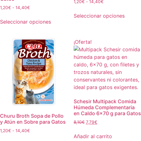
1,20
€
-
14,40
€
1,20
€
-
14,40
€
Seleccionar opciones
Seleccionar opciones
¡Oferta!
Schesir Multipack Comida
Húmeda Complementaria
en Caldo 6×70 g para Gatos
Churu Broth Sopa de Pollo
y Atún en Sobre para Gatos
8,10
€
7,79
€
1,20
€
-
14,40
€
Añadir al carrito