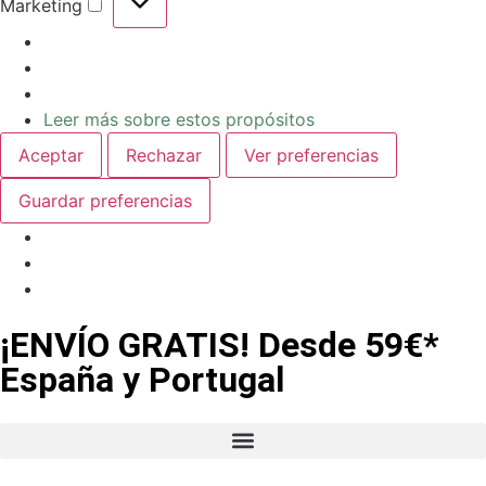
Marketing
Leer más sobre estos propósitos
Aceptar
Rechazar
Ver preferencias
Guardar preferencias
¡ENVÍO GRATIS! Desde 59€*
España y Portugal
Guía Alimentación Mascotas Lo que come tu mascota afecta a su salud