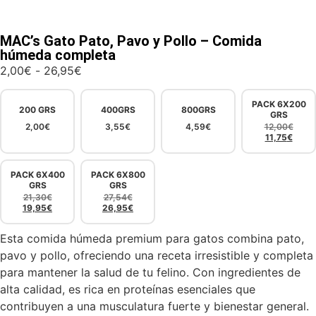
MAC’s Gato Pato, Pavo y Pollo – Comida
húmeda completa
2,00
€
-
26,95
€
PACK 6X200
200 GRS
400GRS
800GRS
GRS
2,00
€
3,55
€
4,59
€
12,00
€
11,75
€
PACK 6X400
PACK 6X800
GRS
GRS
21,30
€
27,54
€
19,95
€
26,95
€
Esta comida húmeda premium para gatos combina pato,
pavo y pollo, ofreciendo una receta irresistible y completa
para mantener la salud de tu felino. Con ingredientes de
alta calidad, es rica en proteínas esenciales que
contribuyen a una musculatura fuerte y bienestar general.