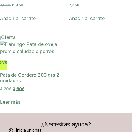
7,95
€
6,95
€
7,65
€
Añadir al carrito
Añadir al carrito
¡Oferta!
evo
Pata de Cordero 200 grs 2
unidades
4,20
€
3,60
€
Leer más
¿Necesitas ayuda?
Inicia un chat