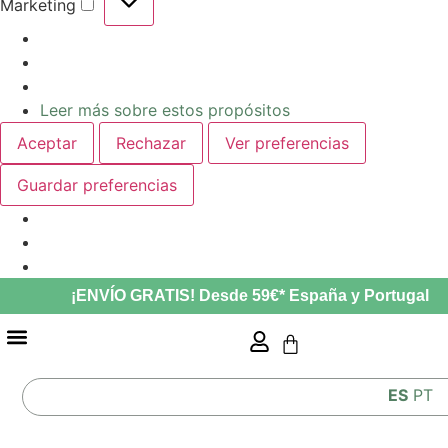
Marketing
Leer más sobre estos propósitos
Aceptar
Rechazar
Ver preferencias
Guardar preferencias
¡ENVÍO GRATIS! Desde 59€* España y Portugal
GUÍA ALIMENTACIÓN MASCOTAS LO QUE COME TU MASCOTA AFECTA A SU SALUD
ES
PT