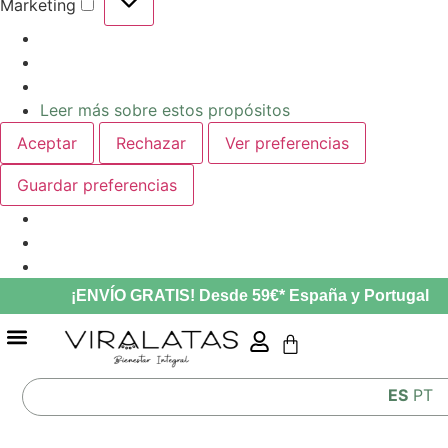
Marketing
Leer más sobre estos propósitos
Aceptar
Rechazar
Ver preferencias
Guardar preferencias
¡ENVÍO GRATIS! Desde 59€* España y Portugal
GUÍA ALIMENTACIÓN MASCOTAS LO QUE COME TU MASCOTA AFECTA A SU SALUD
ES
PT