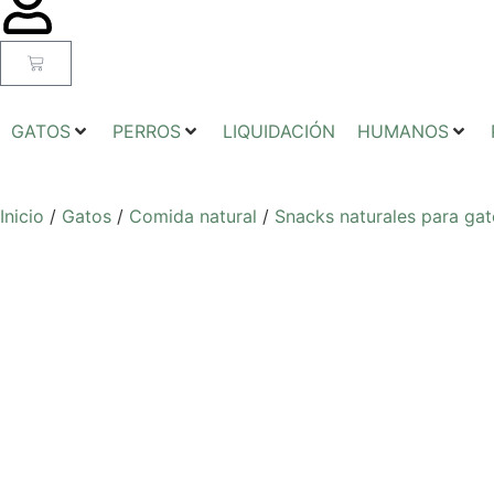
GATOS
PERROS
LIQUIDACIÓN
HUMANOS
Inicio
/
Gatos
/
Comida natural
/
Snacks naturales para ga
evo