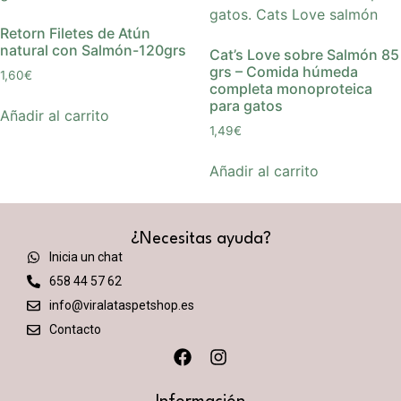
Retorn Filetes de Atún
natural con Salmón-120grs
Cat’s Love sobre Salmón 85
grs – Comida húmeda
1,60
€
completa monoproteica
para gatos
Añadir al carrito
1,49
€
Añadir al carrito
¿Necesitas ayuda?
Inicia un chat
658 44 57 62
info@viralataspetshop.es
Contacto