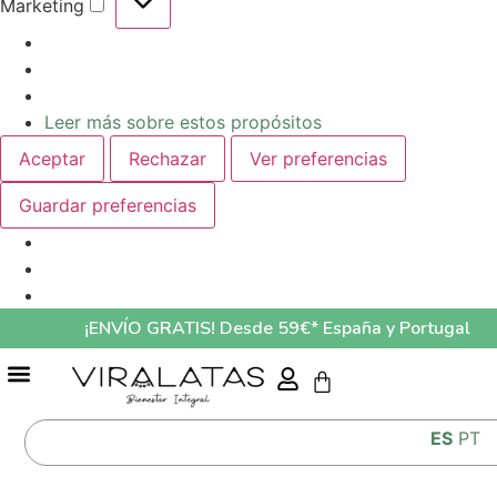
Marketing
Leer más sobre estos propósitos
Aceptar
Rechazar
Ver preferencias
Guardar preferencias
¡ENVÍO GRATIS! Desde 59€* España y Portugal
GUÍA ALIMENTACIÓN MASCOTAS LO QUE COME TU MASCOTA AFECTA A SU SALUD
ES
PT