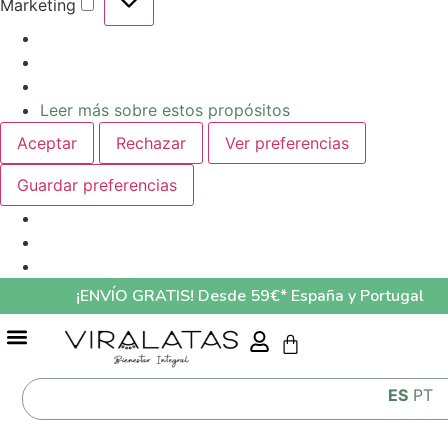
Marketing
Leer más sobre estos propósitos
Aceptar
Rechazar
Ver preferencias
Guardar preferencias
¡ENVÍO GRATIS! Desde 59€* España y Portugal
GUÍA ALIMENTACIÓN MASCOTAS LO QUE COME TU MASCOTA AFECTA A SU SALUD
ES
PT