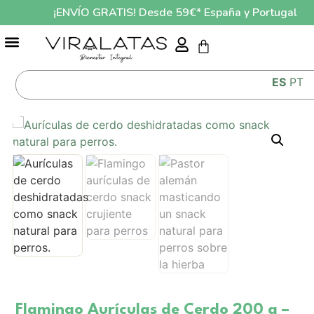
¡ENVÍO GRATIS! Desde 59€* España y Portugal
GUÍA ALIMENTACIÓN MASCOTAS LO QUE COME TU MASCOTA AFECTA A SU SALUD
ES
PT
Flamingo Aurículas de Cerdo 200 g –