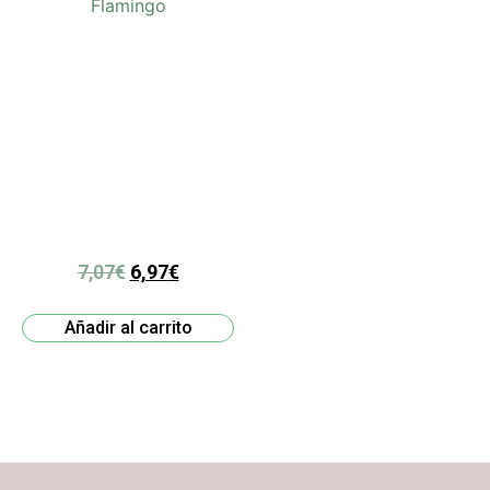
7,07
€
6,97
€
Añadir al carrito