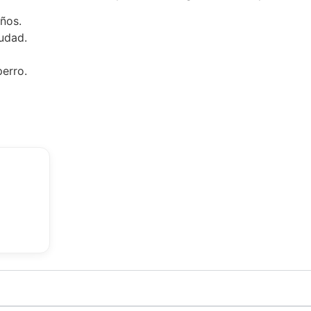
ños.
iudad.
perro.