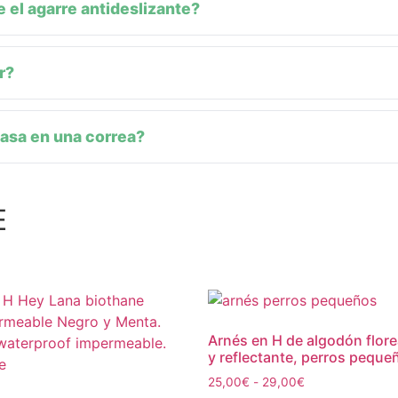
 el agarre antideslizante?
r?
 asa en una correa?
E
Arnés en H de algodón flore
y reflectante, perros peque
25,00
€
-
29,00
€