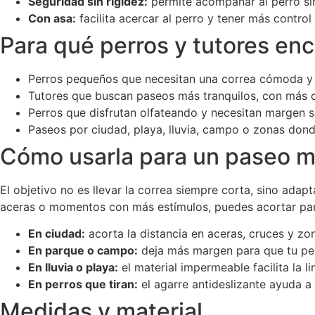
Seguridad sin rigidez:
permite acompañar al perro sin 
Con asa:
facilita acercar al perro y tener más control
Para qué perros y tutores enc
Perros pequeños que necesitan una correa cómoda y se
Tutores que buscan paseos más tranquilos, con más c
Perros que disfrutan olfateando y necesitan margen sin
Paseos por ciudad, playa, lluvia, campo o zonas dond
Cómo usarla para un paseo m
El objetivo no es llevar la correa siempre corta, sino adap
aceras o momentos con más estímulos, puedes acortar par
En ciudad:
acorta la distancia en aceras, cruces y zo
En parque o campo:
deja más margen para que tu perro
En lluvia o playa:
el material impermeable facilita la l
En perros que tiran:
el agarre antideslizante ayuda 
Medidas y material