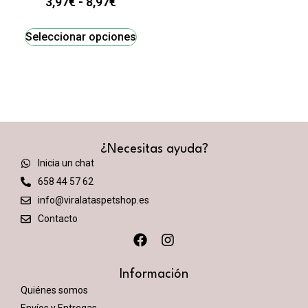
3,97
€
-
8,97
€
Seleccionar opciones
¿Necesitas ayuda?
Inicia un chat
658 44 57 62
info@viralataspetshop.es
Contacto
Información
Quiénes somos
Envíos y Entregas