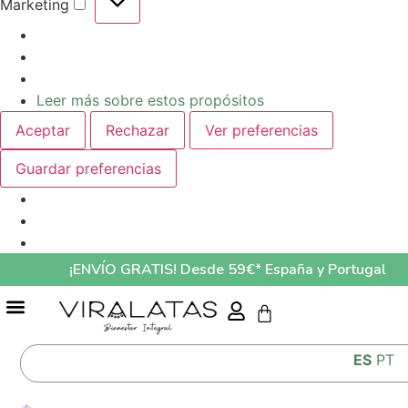
Marketing
Leer más sobre estos propósitos
Aceptar
Rechazar
Ver preferencias
Guardar preferencias
¡ENVÍO GRATIS! Desde 59€* España y Portugal
GUÍA ALIMENTACIÓN MASCOTAS LO QUE COME TU MASCOTA AFECTA A SU SALUD
ES
PT