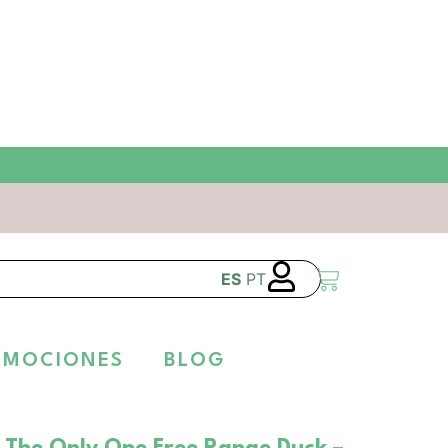
ES
PT
OMOCIONES
BLOG
t The Only One Free Range Duck –