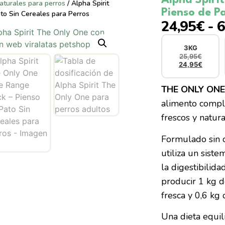
aturales para perros
/ Alpha Spirit
Pienso de P
o Sin Cereales para Perros
24,95
€
-
6
3KG
25,95
€
24,95
€
THE ONLY ONE
alimento compl
frescos y natur
Formulado sin ce
utiliza un sist
la digestibilida
producir 1 kg 
fresca y 0,6 kg
Una dieta equil